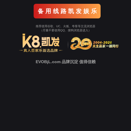
备 用 线 路 凯 发 娱 乐
推荐使用谷歌、UC、火狐、夸客等主流浏览器
（尽量不要使用QQ、搜狗浏览器进入）
EVOBjL.com 品牌沉淀 值得信赖